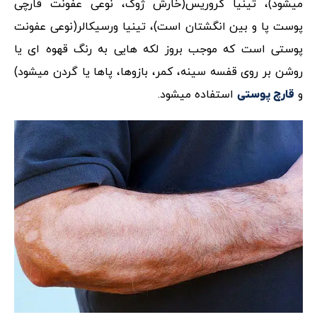
میشود)، تینیا کروریس(خارش ژوک، نوعی عفونت قارچی
پوست پا و بین انگشتان است)، تینیا ورسیکالر(نوعی عفونت
پوستی است که موجب بروز لکه هایی به رنگ قهوه ای یا
روشن بر روی قفسه سینه، کمر، بازوها، پاها یا گردن میشود)
و
استفاده میشود.
قارچ پوستی