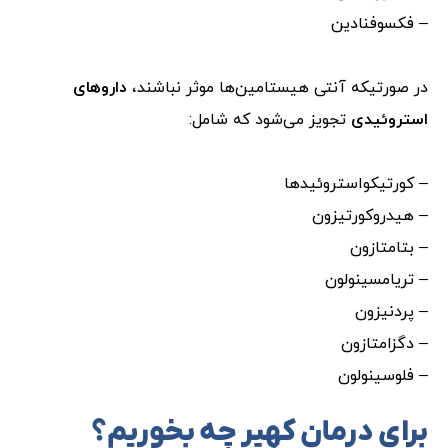
– فکسوفنادین
در صورتیکه آنتی هیستامین‌ها موثر نباشند،
داروهای
استروئیدی
تجویز می‌شود که شامل:
– کورتیکواستروئیدها
– هیدروکورتیزون
– بتامتازون
– تریامسینولون
– پردنیزون
– دگزامتازون
– فلوسینولون
برای درمان کهیر چه بخوریم؟