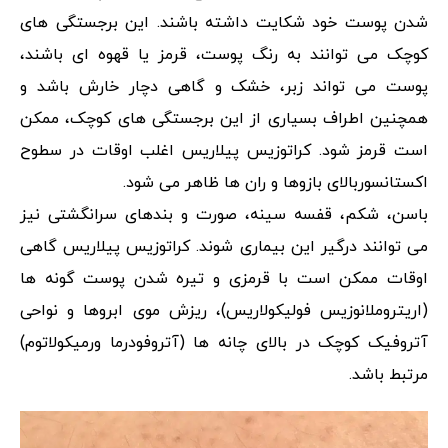
شدن پوست خود شکایت داشته باشند. این برجستگی های
کوچک می توانند به رنگ پوست، قرمز یا قهوه ای باشند،
پوست می تواند زبر، خشک و گاهی دچار خارش باشد و
همچنین اطراف بسیاری از این برجستگی های کوچک، ممکن
است قرمز شود. کراتوزیس پیلاریس اغلب اوقات در سطوح
اکستانسوربالای بازوها و ران ها ظاهر می شود.
باسن، شکم، قفسه سینه، صورت و بندهای سرانگشتی نیز
می توانند درگیر این بیماری شوند. کراتوزیس پیلاریس گاهی
اوقات ممکن است با قرمزی و تیره شدن پوست گونه ها
(اریتروملانوزیس فولیکولاریس)، ریزش موی ابروها و نواحی
آتروفیک کوچک در بالای چانه ها (آتروفودرما ورمیکولاتوم)
مرتبط باشد.