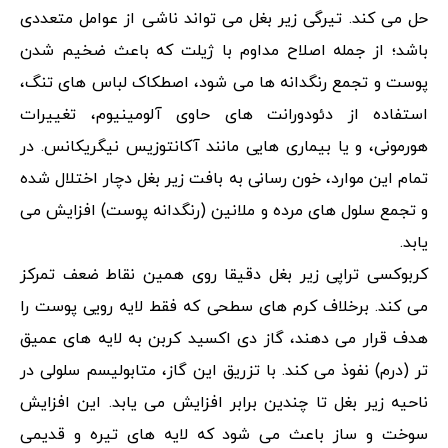
حل می کند. تیرگی زیر بغل می تواند ناشی از عوامل متعددی
باشد؛ از جمله اصلاح مداوم با ژیلت که باعث ضخیم شدن
پوست و تجمع رنگدانه ها می شود، اصطکاک لباس های تنگ،
استفاده از دئودورانت های حاوی آلومینیوم، تغییرات
هورمونی، و یا بیماری هایی مانند آکانتوزیس نیگریکانس. در
تمام این موارد، خون رسانی به بافت زیر بغل دچار اختلال شده
و تجمع سلول های مرده و ملانین (رنگدانه پوست) افزایش می
یابد.
کربوکسی تراپی زیر بغل دقیقا روی همین نقاط ضعف تمرکز
می کند. برخلاف کرم های سطحی که فقط لایه رویی پوست را
هدف قرار می دهند، گاز دی اکسید کربن به لایه های عمیق
تر (درم) نفوذ می کند. با تزریق این گاز، متابولیسم سلولی در
ناحیه زیر بغل تا چندین برابر افزایش می یابد. این افزایش
سوخت و ساز باعث می شود که لایه های تیره و قدیمی