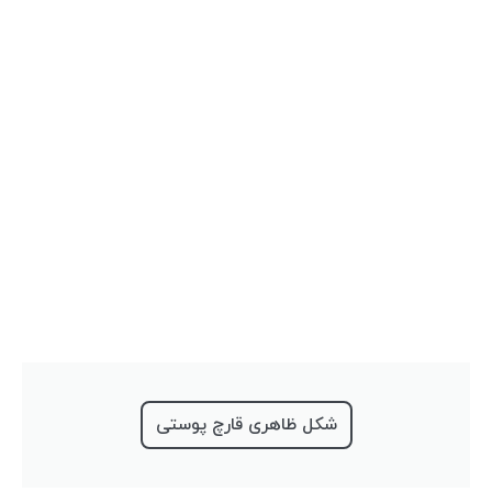
شکل ظاهری قارچ پوستی