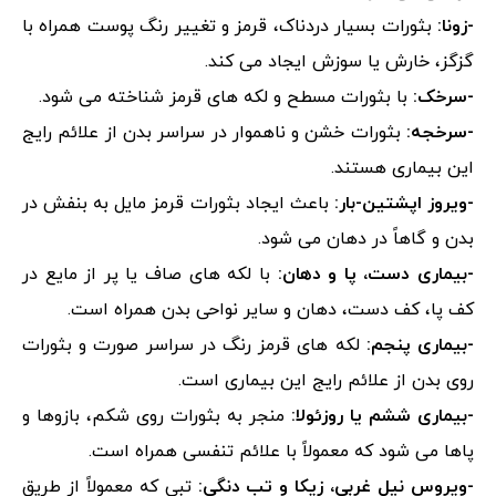
-زونا:
بثورات بسیار دردناک، قرمز و تغییر رنگ پوست همراه با
گزگز، خارش یا سوزش ایجاد می کند.
-سرخک:
با بثورات مسطح و لکه های قرمز شناخته می شود.
-سرخجه:
بثورات خشن و ناهموار در سراسر بدن از علائم رایج
این بیماری هستند.
-ویروز اپشتین-بار:
باعث ایجاد بثورات قرمز مایل به بنفش در
بدن و گاهاً در دهان می شود.
-بیماری دست، پا و دهان:
با لکه های صاف یا پر از مایع در
کف پا، کف دست، دهان و سایر نواحی بدن همراه است.
-بیماری پنجم:
لکه های قرمز رنگ در سراسر صورت و بثورات
روی بدن از علائم رایج این بیماری است.
-بیماری ششم یا روزئولا:
منجر به بثورات روی شکم، بازوها و
پاها می شود که معمولاً با علائم تنفسی همراه است.
-ویروس نیل غربی، زیکا و تب دنگی:
تبی که معمولاً از طریق