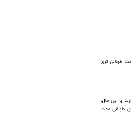
ت طولانی‌ تری
د. با این حال،
یری طولانی ‌مدت