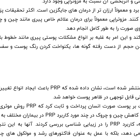
نی و اثربخشی آن نسبت به مزوتراپی وجود دارد.
ان کمتری می برد و معمولاً ارزان تر از درمان های جایگزین است. اکثر تحقیقات
نند. مزوتراپی معمولاً برای درمان علائم خاص پیری مانند چین و 
ی صورت را به طور کامل انجام دهد.
کند و این امر به غلبه بر انواع مشکلات پوستی پیری مانند خطوط 
اندن حجم از دست رفته گونه ها، یکنواخت کردن رنگ پوست و سف
بر اساس مطالعه ای که در مجله انجمن پزشکی آمریکا (JAMA) منتشر شده است، نشان دا
تی قابل توجهی در ظاهر پوست خواهد شد.
مطالعه ای دیگر، به بررسی چگونگی تأثیر پلاسمای غنی از پلاک
ند مورد کاربرد PRP در بیماران مختلف به دست آمد.
گروهی از محققان بخش پاتولوژی مرکز پزشکی آنادولو در ترکیه، کاربرد PRP را در زیبایی شناسی بررسی کردند
ی دهد، بلکه با عمل به عنوان فاکتورهای رشد و مولکول های چ