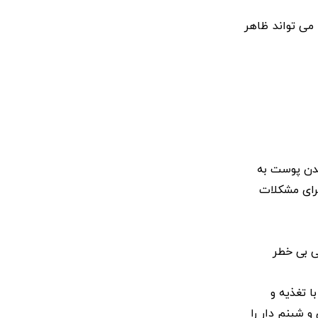
تحقیق دیگری، اثر PRP را بر درجات مختلف چین و چروک صورت مقایسه کرد. محققان کشف کردند که حتی یک بار استفاده از PRP می تواند ظاهر
شدن پوست به
رای مشکلات
ی بی خطر
ا تغذیه و
 شبنم دار را